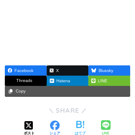
Facebook
X
Bluesky
Threads
Hatena
LINE
Copy
SHARE
LINE
ポスト
シェア
はてブ