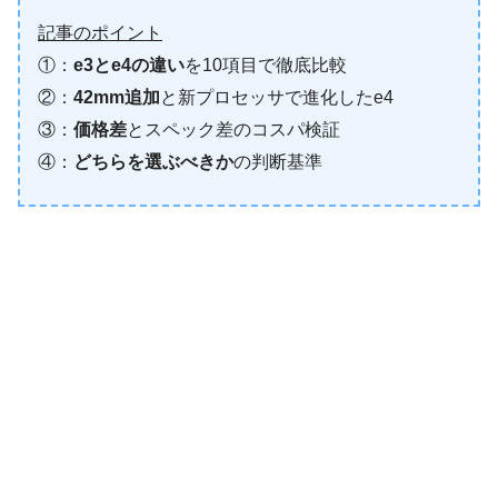
記事のポイント
①：
e3とe4の違い
を10項目で徹底比較
②：
42mm追加
と新プロセッサで進化したe4
③：
価格差
とスペック差のコスパ検証
④：
どちらを選ぶべきか
の判断基準