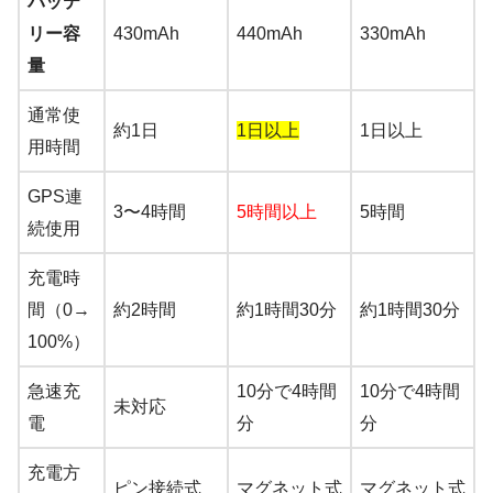
バッテ
リー容
430mAh
440mAh
330mAh
量
通常使
約1日
1日以上
1日以上
用時間
GPS連
3〜4時間
5時間以上
5時間
続使用
充電時
間（0→
約2時間
約1時間30分
約1時間30分
100%）
急速充
10分で4時間
10分で4時間
未対応
電
分
分
充電方
ピン接続式
マグネット式
マグネット式